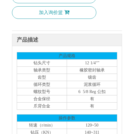
加入询价篮
产品描述
产品规格
钻头尺寸
12 1/4“”
轴承类型
橡胶密封轴承
齿型
镶齿
循环类型
泥浆循环
螺纹型号
6 5/8 Reg 公扣
合金保径
有
爪背合金
有
操作参数
转速（r/min）
120~50
钻压（KN）
140~311