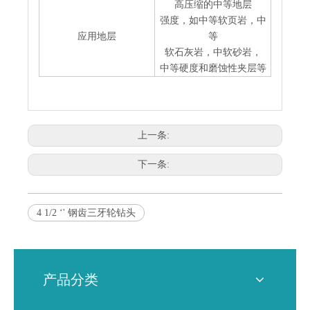
高压缩的中等地层
强度，如中等软页岩，中
应用地层
等
软石灰岩，中软砂岩，
中等硬度和磨蚀性
夹层等
上一条:
下一条:
4 1/2 ‘' 钢齿三牙轮钻头
产品分类