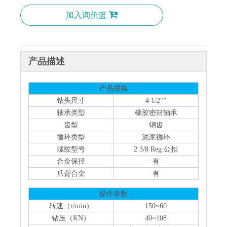
加入询价篮
产品描述
产品规格
钻头尺寸
4 1/2“”
轴承类型
橡胶密封轴承
齿型
钢齿
循环类型
泥浆循环
螺纹型号
2 3/8 Reg 公扣
合金保径
有
爪背合金
有
操作参数
转速（r/min）
150~60
钻压（KN）
40~108