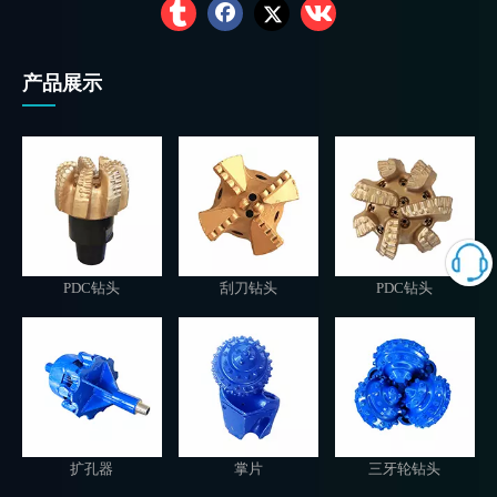
产品展示
PDC钻头
刮刀钻头
PDC钻头
扩孔器
掌片
三牙轮钻头